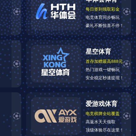
界杯大名单