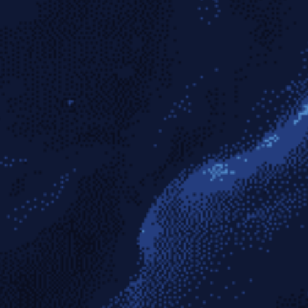
应高强度的大赛环境，是他们需要解决的问题。
可供选择，但教练组必须审慎考虑人员调整，以确保整体战斗力
取决于球队内部氛围及配合程度。
一空缺
国队首先需要加强训练，提高整体沟通与协作，使得新组合能够
是非常必要的一环，让球员们习惯新的战术安排。
过往比赛录像，总结出针对不同对手所需采取的方法，以便更好
员都能在极端条件下保持高水平发挥，这是赢得比赛的重要基础
于年轻球员来说，大赛氛围可能带来额外压力，因此团队氛围及
凝聚力，让每位成员都感受到支持与信任，有助于提升整体竞争