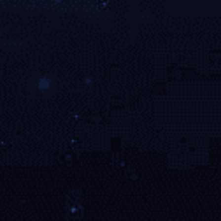
发阵容的看法，着重讨论登贝莱...
联系我们
快速导航
阳市岳阳楼区巴陵中路99号天伦
App下载
关于我们
隐私政策
用户协议
ort@findmeatradesman.com
网站地图