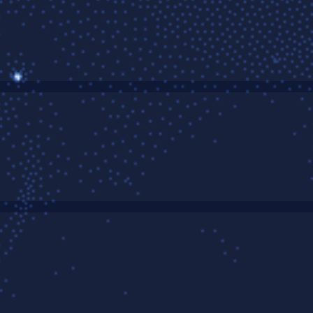
国米中后卫比塞克将缺席德国队世
2026-07-08 19:07
阅读 0 次