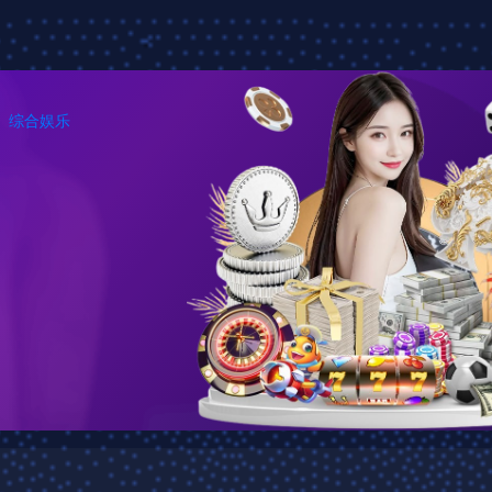
鱼登录
· 体育观看更
球迷专属的数字主场。
乐鱼登录网页版
提供多终端支持
赛事推荐，让你随时随地畅享体育内容。
网页端入口
下载APP