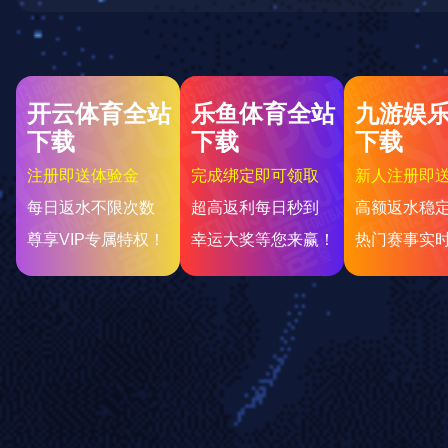
首页
体育热讯
正
近日，德国媒体透露，国际
防线造成了不小的影响。比
比塞克在国米的表现、他的
1、比塞克在国
比塞克自加盟国际米兰以来
战术意识。在各项赛事中，
此外，比塞克与其他后卫之
强敌时能够保持高水平表现
然而，随着赛季深入，比塞
态，希望能为国家队贡献力