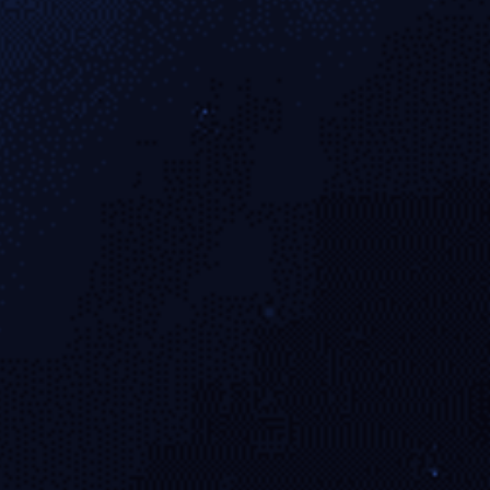
队实力与协调性的一个机会。
充分准备。
动力，在世界杯这个舞台上展
下一篇
英超收官之战热刺西汉姆争夺保级