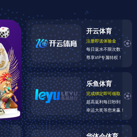
App
公司
体育
注册入口
简介
热讯
便捷
、高清视频、 实时比分与