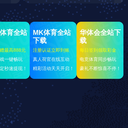
。这一消息无疑对德国队的后
术布局和阵容深度。本文将从
空缺四个方面进行详细阐述。
还展现出了优秀的技术能力和
时刻。
速做出反应，这使得他在面对
如此，他仍然努力保持竞技状