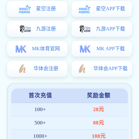
靠的服务体验。
截至目前，乐鱼登录 已拥有超
100 万+
注册用户，服务网络
覆盖十余国家与地区，日均访问量持续增长，深受广大体育
爱好者喜爱。
我们将继续秉持“
技术创新、用户至上、安全高效
”的理念，
持续优化产品架构与内容体验，致力于成为全球领先的乐鱼
官方站页面登录入口-乐鱼(中国)平台。