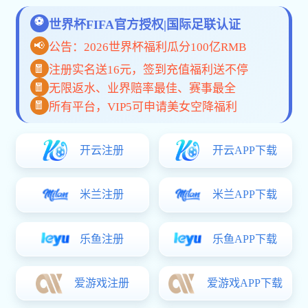
乐鱼登录公司简介
乐鱼登录
是一家面向全球市场的综合体育赛事直播与数据服
务平台，专注于为体育迷打造高品质的数字化观赛体验。我
们整合
高清赛事直播、数据分析、多终端同步
等核心功能，
为用户提供一站式的乐鱼官方站页面登录入口-乐鱼(中国)服
务。
平台通过多项国际安全认证，系统架构稳定高效，全面适配
APP、PC 和移动网页端。在东南亚、中东、欧洲等区域建立
了本地化技术与客服团队，确保每位用户都能获得便捷、可